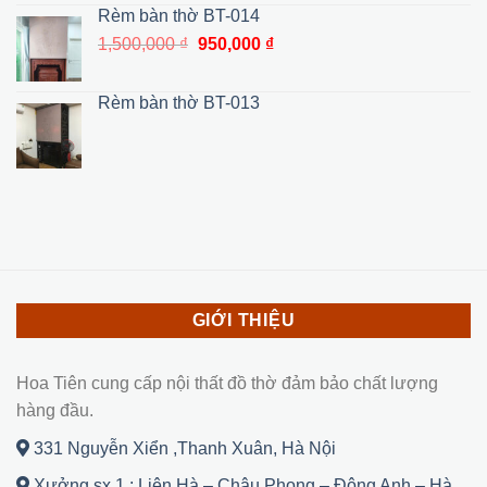
là:
tại
Rèm bàn thờ BT-014
31,500,000 ₫.
là:
Giá
Giá
1,500,000
₫
950,000
₫
27,000,000 ₫.
gốc
hiện
là:
tại
Rèm bàn thờ BT-013
1,500,000 ₫.
là:
950,000 ₫.
GIỚI THIỆU
Hoa Tiên cung cấp nội thất đồ thờ đảm bảo chất lượng
hàng đầu.
331 Nguyễn Xiển ,Thanh Xuân, Hà Nội
Xưởng sx 1 : Liên Hà – Châu Phong – Đông Anh – Hà