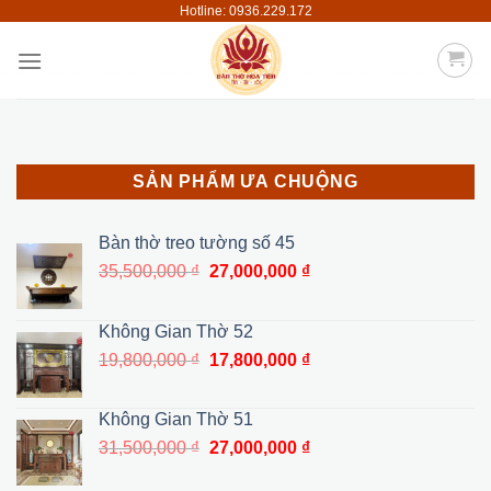
Hotline: 0936.229.172
Skip
to
content
SẢN PHẨM ƯA CHUỘNG
Bàn thờ treo tường số 45
Giá
Giá
35,500,000
₫
27,000,000
₫
gốc
hiện
là:
tại
Không Gian Thờ 52
35,500,000 ₫.
là:
Giá
Giá
19,800,000
₫
17,800,000
₫
27,000,000 ₫.
gốc
hiện
là:
tại
Không Gian Thờ 51
19,800,000 ₫.
là:
Giá
Giá
31,500,000
₫
27,000,000
₫
17,800,000 ₫.
gốc
hiện