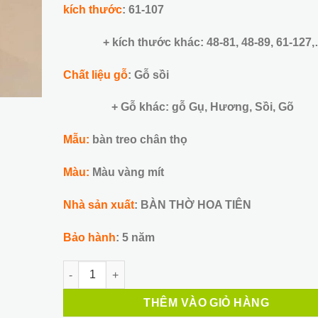
3,600,000 ₫.
là:
kích thước
: 61-107
3,200,000
+ kích thước khác: 48-81, 48-89, 61-127
Chất liệu gỗ
: Gỗ sồi
+ Gỗ khác: gỗ Gụ, Hương, Sồi, Gõ
Mẫu:
bàn treo chân thọ
Màu:
Màu vàng mít
Nhà sản xuất
: BÀN THỜ HOA TIÊN
Bảo hành
: 5 năm
Bàn Thờ Treo Mẫu 46 số lượng
THÊM VÀO GIỎ HÀNG