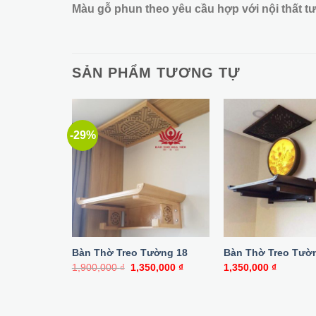
Màu gỗ phun theo yêu cầu hợp với nội thất t
SẢN PHẨM TƯƠNG TỰ
-29%
Bàn Thờ Treo Tường 18
Bàn Thờ Treo Tườ
Giá
Giá
1,900,000
₫
1,350,000
₫
1,350,000
₫
gốc
hiện
là:
tại
1,900,000 ₫.
là:
1,350,000 ₫.