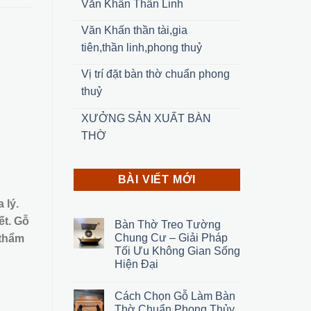
Văn Khấn Thần Linh
Văn Khấn thần tài,gia
tiên,thần linh,phong thuỷ
Vị trí đặt bàn thờ chuẩn phong
thuỷ
XƯỞNG SẢN XUẤT BÀN
THỜ
BÀI VIẾT MỚI
 lý.
ết. Gỗ
Bàn Thờ Treo Tường
Chung Cư – Giải Pháp
 thẩm
Tối Ưu Không Gian Sống
Hiện Đại
Cách Chọn Gỗ Làm Bàn
Thờ Chuẩn Phong Thủy,