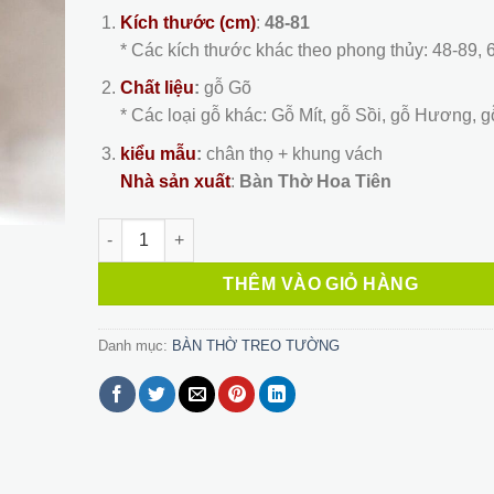
4,900,000 ₫.
là:
Kích thước (cm)
:
48-81
4,200,000
* Các kích thước khác theo phong thủy: 48-89, 
Chất liệu
:
gỗ Gõ
* Các loại gỗ khác: Gỗ Mít, gỗ Sồi, gỗ Hương, 
kiểu mẫu
:
chân thọ + khung vách
Nhà sản xuất
:
Bàn Thờ Hoa Tiên
Bàn Thờ Treo Tường 24 số lượng
THÊM VÀO GIỎ HÀNG
Danh mục:
BÀN THỜ TREO TƯỜNG