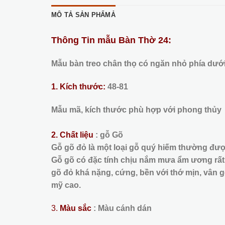
MÔ TẢ SẢN PHẨMẢ
Thông Tin mẫu Bàn Thờ 24:
Mẫu bàn treo chân thọ có ngăn nhỏ phía dưới
1. Kích thước:
48-81
Mẫu mã, kích thước phù hợp với phong thủy
2. Chất liệu
: gỗ Gõ
Gỗ gõ đỏ là một loại gỗ quý hiếm thường được
Gỗ gõ có đặc tính chịu nắm mưa ẩm ương rất t
gõ đỏ khá nặng, cứng, bền với thớ mịn, vân g
mỹ cao.
3.
Màu sắc
: Màu cánh dán