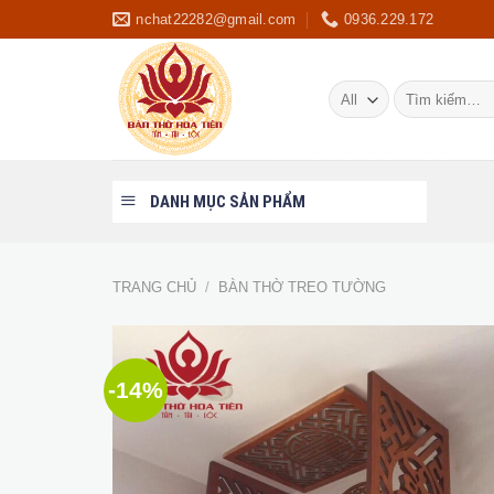
Skip
nchat22282@gmail.com
0936.229.172
to
content
Tìm
kiếm:
DANH MỤC SẢN PHẨM
TRANG CHỦ
/
BÀN THỜ TREO TƯỜNG
-14%