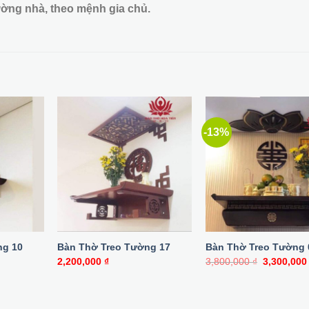
ường nhà, theo mệnh gia chủ.
-13%
ng 10
Bàn Thờ Treo Tường 17
Bàn Thờ Treo Tường 
Giá
2,200,000
₫
3,800,000
₫
3,300,00
gốc
là:
3,800,000 