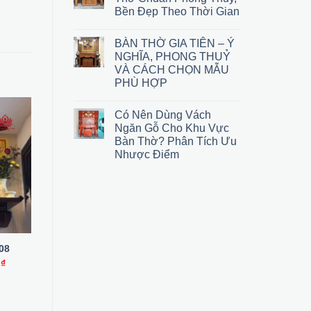
Bền Đẹp Theo Thời Gian
BÀN THỜ GIA TIÊN – Ý
NGHĨA, PHONG THUỶ
VÀ CÁCH CHỌN MẪU
PHÙ HỢP
Có Nên Dùng Vách
Ngăn Gỗ Cho Khu Vực
-33%
-20%
Bàn Thờ? Phân Tích Ưu
Nhược Điểm
08
Bàn Thờ Treo Tường 19
Bàn Thờ Treo Tường 29
Giá
Giá
Giá
Giá
G
0
₫
3,300,000
₫
2,200,000
₫
2,500,000
₫
2,000,000
₫
hiện
gốc
hiện
gốc
h
tại
là:
tại
là:
tạ
₫.
là:
3,300,000 ₫.
là:
2,500,000 ₫.
là
3,300,000 ₫.
2,200,000 ₫.
2