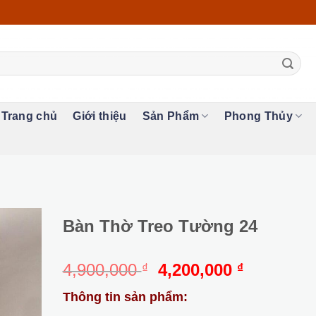
Trang chủ
Giới thiệu
Sản Phẩm
Phong Thủy
Bàn Thờ Treo Tường 24
Giá
Giá
4,900,000
4,200,000
₫
₫
gốc
hiện
Thông tin sản phẩm:
là:
tại