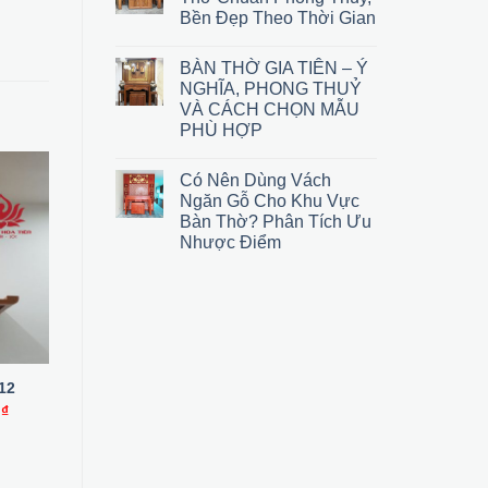
Bền Đẹp Theo Thời Gian
BÀN THỜ GIA TIÊN – Ý
NGHĨA, PHONG THUỶ
VÀ CÁCH CHỌN MẪU
PHÙ HỢP
Có Nên Dùng Vách
Ngăn Gỗ Cho Khu Vực
-19%
-12%
Bàn Thờ? Phân Tích Ưu
Nhược Điểm
12
Bàn Thờ Treo Tường 21
Bàn Thờ Treo Tường 13
Giá
Giá
Giá
Giá
G
0
₫
3,700,000
₫
2,999,000
₫
4,900,000
₫
4,300,000
₫
hiện
gốc
hiện
gốc
h
tại
là:
tại
là:
tạ
₫.
là:
3,700,000 ₫.
là:
4,900,000 ₫.
là
2,600,000 ₫.
2,999,000 ₫.
4