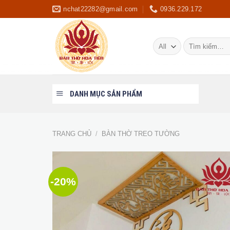
Skip
nchat22282@gmail.com
0936.229.172
to
content
Tìm
kiếm:
DANH MỤC SẢN PHẨM
TRANG CHỦ
/
BÀN THỜ TREO TƯỜNG
-20%