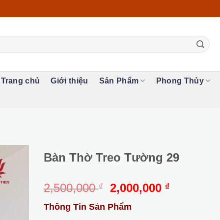
Trang chủ
Giới thiệu
Sản Phẩm
Phong Thủy
Bàn Thờ Treo Tường 29
Giá
Giá
2,500,000
2,000,000
₫
₫
gốc
hiện
Thông Tin Sản Phẩm
là:
tại