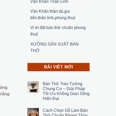
Văn Khấn Thần Linh
Văn Khấn thần tài,gia
tiên,thần linh,phong thuỷ
Vị trí đặt bàn thờ chuẩn phong
thuỷ
XƯỞNG SẢN XUẤT BÀN
THỜ
BÀI VIẾT MỚI
Bàn Thờ Treo Tường
sáng
Chung Cư – Giải Pháp
Tối Ưu Không Gian Sống
trắng
Hiện Đại
Cách Chọn Gỗ Làm Bàn
Thờ Chuẩn Phong Thủy,