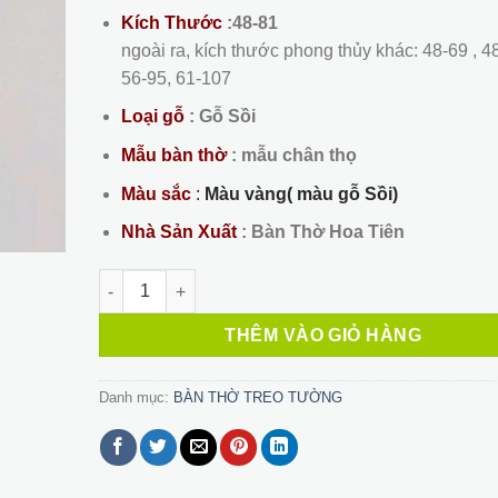
2,500,000 ₫.
là:
Kích Thước
:48-81
2,000,000
ngoài ra, kích thước phong thủy khác: 48-69 , 48
56-95, 61-107
Loại gỗ
: Gỗ Sồi
Mẫu bàn thờ
: mẫu chân thọ
Màu sắc
:
Màu vàng( màu gỗ Sồi)
Nhà Sản Xuất
: Bàn Thờ Hoa Tiên
Bàn Thờ Treo Tường 29 số lượng
THÊM VÀO GIỎ HÀNG
Danh mục:
BÀN THỜ TREO TƯỜNG