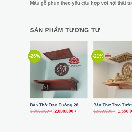
Màu gỗ phun theo yêu cầu hợp với nội thất t
SẢN PHẨM TƯƠNG TỰ
-26%
-21%
Bàn Thờ Treo Tường 28
Bàn Thờ Treo Tườ
Giá
Giá
Giá
3,800,000
₫
2,800,000
₫
1,950,000
₫
1,550,
gốc
hiện
gốc
là:
tại
là:
3,800,000 ₫.
là:
1,950,0
2,800,000 ₫.