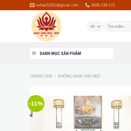
Skip
nchat22282@gmail.com
0936.229.172
to
content
Tìm
kiếm:
DANH MỤC SẢN PHẨM
TRANG CHỦ
/
KHÔNG GIAN THỜ ĐẸP
-11%