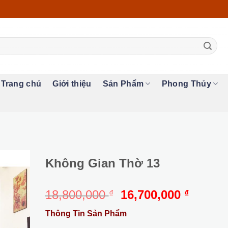
Trang chủ
Giới thiệu
Sản Phẩm
Phong Thủy
Không Gian Thờ 13
Giá
Giá
18,800,000
16,700,000
₫
₫
gốc
hiện
Thông Tin Sản Phẩm
là:
tại