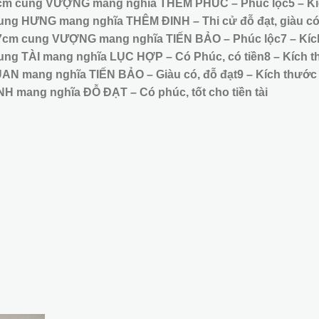
89cm cung VƯỢNG mang nghĩa THÊM PHÚC – Phúc lộc
5 – K
ung HƯNG mang nghĩa THÊM ĐINH – Thi cử đỗ đạt, giàu c
27cm cung VƯỢNG mang nghĩa TIẾN BẢO – Phúc lộc
7 – Kíc
ung TÀI mang nghĩa LỤC HỢP – Có Phúc, có tiền
8 – Kích 
AN mang nghĩa TIẾN BẢO – Giàu có, đỗ đạt
9 – Kích thước
H mang nghĩa ĐỖ ĐẠT – Có phúc, tốt cho tiền tài