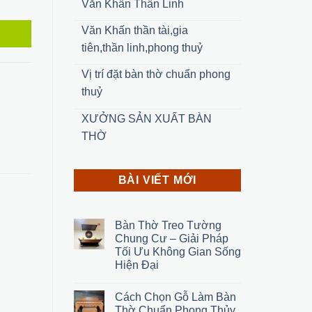
Văn Khấn Thần Linh
Văn Khấn thần tài,gia
tiên,thần linh,phong thuỷ
Vị trí đặt bàn thờ chuẩn phong
thuỷ
XƯỞNG SẢN XUẤT BÀN
THỜ
BÀI VIẾT MỚI
Bàn Thờ Treo Tường
Chung Cư – Giải Pháp
Tối Ưu Không Gian Sống
Hiện Đại
Cách Chọn Gỗ Làm Bàn
Thờ Chuẩn Phong Thủy,