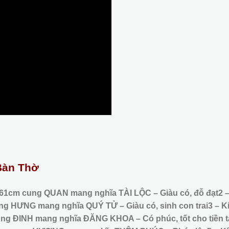
Bàn Thờ
 61cm cung QUAN mang nghĩa TÀI LỘC – Giàu có, đỗ đạt
2 
g HƯNG mang nghĩa QUÝ TỬ – Giàu có, sinh con trai
3 – K
ng ĐINH mang nghĩa ĐĂNG KHOA – Có phúc, tốt cho tiền t