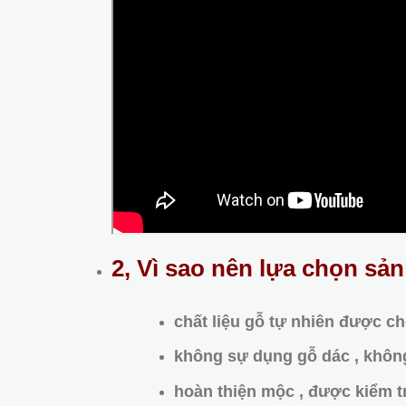
2, Vì sao nên lựa chọn sả
chất liệu gỗ tự nhiên được ch
không sự dụng gỗ dác , khôn
hoàn thiện mộc , được kiểm tr