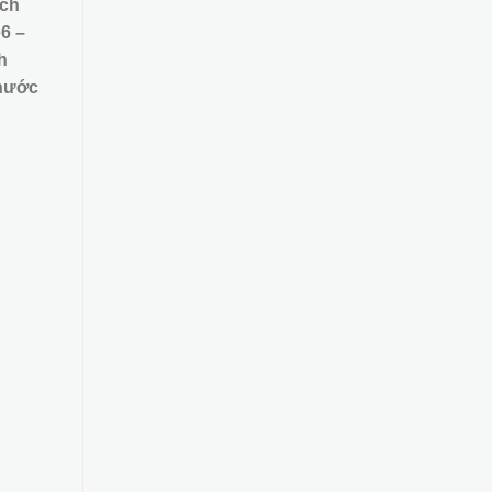
ích
ó
6 –
h
thước