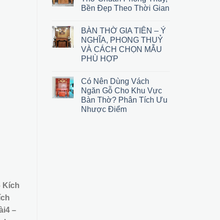
Bền Đẹp Theo Thời Gian
BÀN THỜ GIA TIÊN – Ý
NGHĨA, PHONG THUỶ
VÀ CÁCH CHỌN MẪU
PHÙ HỢP
Có Nên Dùng Vách
Ngăn Gỗ Cho Khu Vực
Bàn Thờ? Phân Tích Ưu
Nhược Điểm
– Kích
ích
ài
4 –