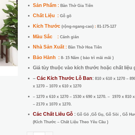
18,800,000 ₫.
là:
Sản Phẩm :
Bàn Thờ Gia Tiên
16,700,
Chất Liệu :
Gỗ gõ
Kích Thước
(rộng-ngang-cao)
:
81-175-127
Màu Sắc :
Cánh gián
Nhà Sản Xuất :
Bàn Thờ Hoa Tiên
Bảo Hành :
8- 15 Năm ( bảo trì mãi mãi )
Giá tùy thuộc vào kích thước hoặc chất liệu
–
Các Kích Thước Lỗ Ban
:
810 x 610 x 1270 – 89
x 1270 – 1070 x 610 x 1270
– 1270 x 610 x 1270 – 1530 x 690 x 1270. – 1970 x 810 
– 2170 x 1070 x 1270.
Các Chất Liêu Gỗ
:
Gỗ Gõ ,Gỗ Gụ, Gỗ Sồi , Gỗ H
(Kích Thước – Chất Liệu Theo Yêu Cầu )
Không Gian Thờ 13 số lượng