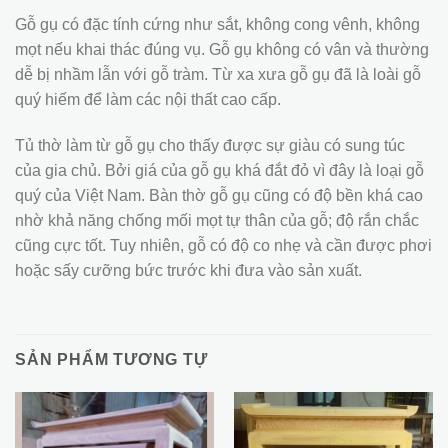
Gỗ gụ có đặc tính cứng như sắt, không cong vênh, không
mọt nếu khai thác đúng vụ. Gỗ gụ không có vân và thường
dễ bị nhầm lẫn với gỗ tràm. Từ xa xưa gỗ gụ đã là loài gỗ
quý hiếm để làm các nội thất cao cấp.
Tủ thờ làm từ gỗ gụ cho thấy được sự giàu có sung túc
của gia chủ. Bởi giá của gỗ gụ khá đắt đỏ vì đây là loại gỗ
quý của Việt Nam. Bàn thờ gỗ gụ cũng có độ bền khá cao
nhờ khả năng chống mối mọt tự thân của gỗ; độ rắn chắc
cũng cực tốt. Tuy nhiên, gỗ có độ co nhẹ và cần được phơi
hoặc sấy cưỡng bức trước khi đưa vào sản xuất.
SẢN PHẨM TƯƠNG TỰ