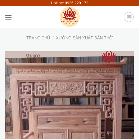
Hotline: 0936.229.172
Skip
to
content
TRANG CHỦ
/
XƯỞNG SẢN XUẤT BÀN THỜ