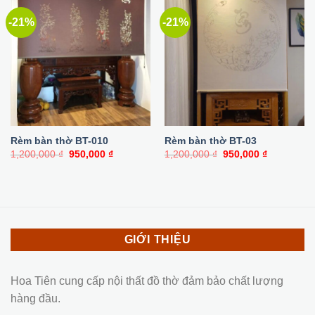
-21%
-21%
Rèm bàn thờ BT-010
Rèm bàn thờ BT-03
Giá
Giá
Giá
Giá
1,200,000
₫
950,000
₫
1,200,000
₫
950,000
₫
gốc
hiện
gốc
hiện
là:
tại
là:
tại
1,200,000 ₫.
là:
1,200,000 ₫.
là:
950,000 ₫.
950,000 ₫.
GIỚI THIỆU
Hoa Tiên cung cấp nội thất đồ thờ đảm bảo chất lượng
hàng đầu.