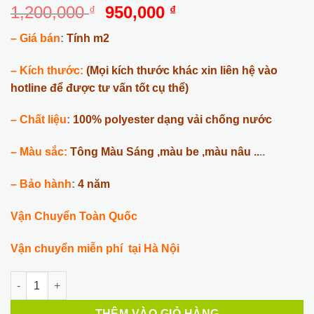
Giá
Giá
1,200,000
950,000
₫
₫
gốc
hiện
–
Giá bán
:
Tính m2
là:
tại
1,200,000 ₫.
là:
–
Kích thước:
(Mọi kích thước khác xin liên hệ vào
950,000 ₫.
hotline để được tư vấn tốt cụ thể)
– Chất liệu
:
100% polyester dạng vải chống nước
– Màu sắc:
Tông Màu Sáng ,màu be ,màu nâu ..
..
– Bảo hành
:
4 năm
Vận Chuyển Toàn Quốc
Vận chuyển miễn phí tại Hà Nội
Rèm bàn thờ BT-04 số lượng
THÊM VÀO GIỎ HÀNG