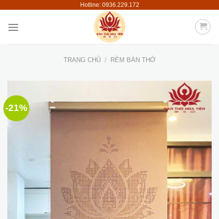
Hotline: 0936.229.172
Skip
to
content
TRANG CHỦ
/
RÈM BÀN THỜ
-21%