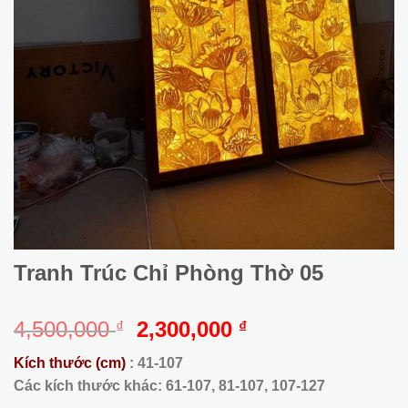
Tranh Trúc Chỉ Phòng Thờ 05
Giá
Giá
4,500,000
2,300,000
₫
₫
gốc
hiện
Kích thước (cm)
: 41-107
là:
tại
Các kích thước khác: 61-107, 81-107, 107-127
4,500,000 ₫.
là: