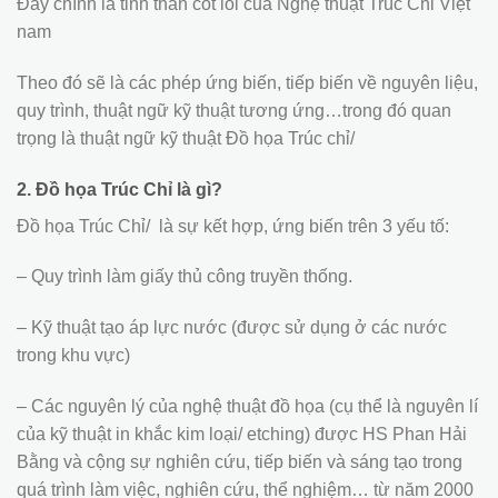
Đây chính là tinh thần cốt lõi của Nghệ thuật Trúc Chỉ Việt
nam
Theo đó sẽ là các phép ứng biến, tiếp biến về nguyên liệu,
quy trình, thuật ngữ kỹ thuật tương ứng…trong đó quan
trọng là thuật ngữ kỹ thuật Đồ họa Trúc chỉ/
2. Đồ họa Trúc Chỉ là gì?
Đồ họa Trúc Chỉ/ là sự kết hợp, ứng biến trên 3 yếu tố:
– Quy trình làm giấy thủ công truyền thống.
– Kỹ thuật tạo áp lực nước (được sử dụng ở các nước
trong khu vực)
– Các nguyên lý của nghệ thuật đồ họa (cụ thể là nguyên lí
của kỹ thuật in khắc kim loại/ etching) được HS Phan Hải
Bằng và cộng sự nghiên cứu, tiếp biến và sáng tạo trong
quá trình làm việc, nghiên cứu, thể nghiệm… từ năm 2000