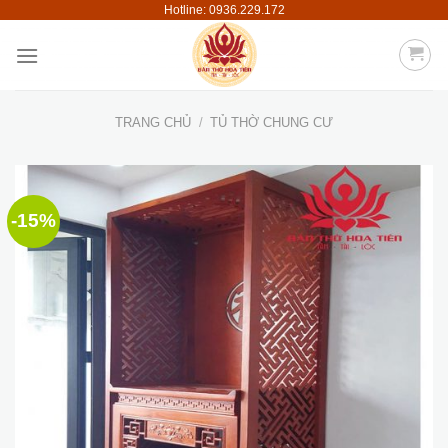
Hotline: 0936.229.172
Skip
to
content
TRANG CHỦ
/
TỦ THỜ CHUNG CƯ
-15%