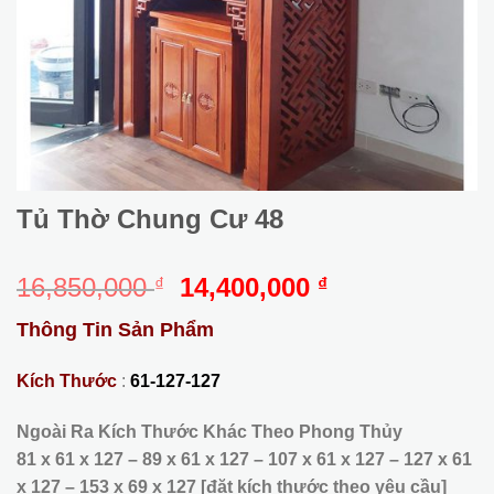
Tủ Thờ Chung Cư 48
Giá
Giá
16,850,000
14,400,000
₫
₫
gốc
hiện
Thông Tin Sản Phẩm
là:
tại
16,850,000 ₫.
là:
Kích Thước
:
61-127-127
14,400,000 ₫.
Ngoài Ra Kích Thước Khác Theo Phong Thủy
81 x 61 x 127 – 89 x 61 x 127 – 107 x 61 x 127 – 127 x 61
x 127 – 153 x 69 x 127 [đặt kích thước theo yêu cầu]