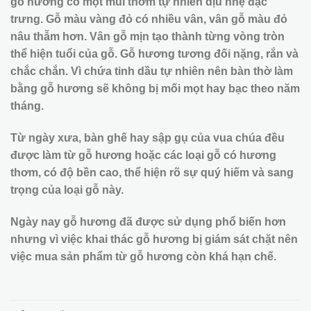
gỗ hương có một mùi thơm tự nhiên dịu nhẹ đặc
trưng. Gỗ màu vàng đỏ có nhiều vân, vân gỗ màu đỏ
nâu thẫm hơn. Vân gỗ mịn tạo thành từng vòng tròn
thể hiện tuổi của gỗ. Gỗ hương tương đối nặng, rắn và
chắc chắn. Vì chứa tinh dầu tự nhiên nên bàn thờ làm
bằng gỗ hương sẽ không bị mối mọt hay bạc theo năm
tháng.
Từ ngày xưa, bàn ghế hay sập gụ của vua chúa đều
được làm từ gỗ hương hoặc các loại gỗ có hương
thơm, có độ bền cao, thể hiện rõ sự quý hiếm và sang
trọng của loại gỗ này.
Ngày nay gỗ hương đã được sử dụng phổ biến hơn
nhưng vì việc khai thác gỗ hương bị giám sát chặt nên
việc mua sản phẩm từ gỗ hương còn khá hạn chế.