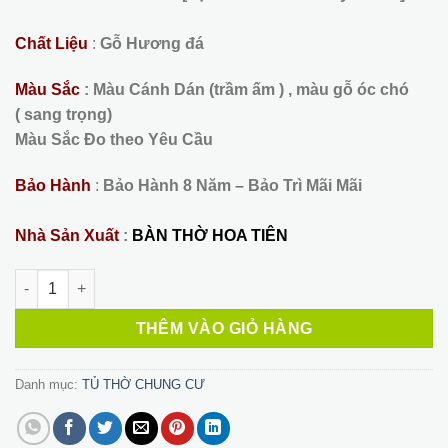
Chất Liệu
:
Gỗ Hương đá
Màu Sắc
: Màu Cánh Dán (trầm ấm ) , màu gỗ óc chó
( sang trọng)
Màu Sắc Đo theo Yêu Cầu
Bảo Hành
:
Bảo Hành 8 Năm – Bảo Trì Mãi Mãi
Nhà Sản Xuất
:
BÀN THỜ HOA TIÊN
Tủ Thờ Chung Cư 48 số lượng
THÊM VÀO GIỎ HÀNG
Danh mục:
TỦ THỜ CHUNG CƯ