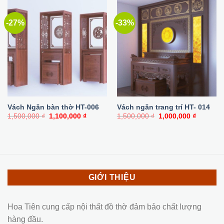
-27%
-33%
Vách Ngăn bàn thờ HT-006
Vách ngăn trang trí HT- 014
Giá
Giá
Giá
Giá
1,500,000
₫
1,100,000
₫
1,500,000
₫
1,000,000
₫
gốc
hiện
gốc
hiện
là:
tại
là:
tại
1,500,000 ₫.
là:
1,500,000 ₫.
là:
1,100,000 ₫.
1,000,00
GIỚI THIỆU
Hoa Tiên cung cấp nội thất đồ thờ đảm bảo chất lượng
hàng đầu.