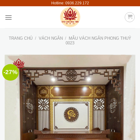
Hotline: 0936.229.172
Skip
to
content
TRANG CHỦ
/
VÁCH NGĂN
/
MẪU VÁCH NGĂN PHONG THUỶ
0023
-27%