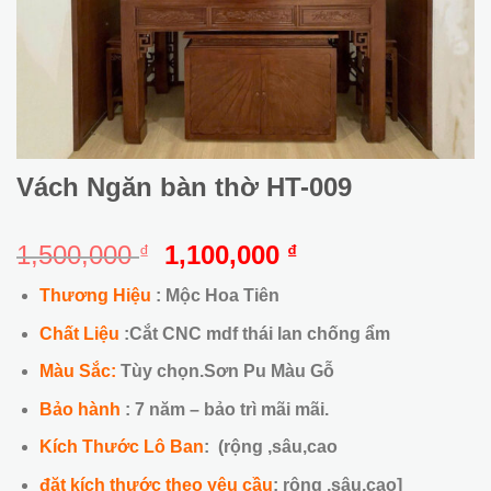
Vách Ngăn bàn thờ HT-009
Giá
Giá
1,500,000
1,100,000
₫
₫
gốc
hiện
Thương Hiệu
: Mộc Hoa Tiên
là:
tại
1,500,000 ₫.
là:
Chất Liệu
:Cắt CNC mdf thái lan chống ẩm
1,100,000 ₫.
Màu Sắc:
Tùy chọn.Sơn Pu Màu Gỗ
Bảo hành
: 7 năm – bảo trì mãi mãi.
Kích Thước Lô Ban
: (rộng ,sâu,cao
đặt kích thước theo yêu cầu
: rộng ,sâu,cao]