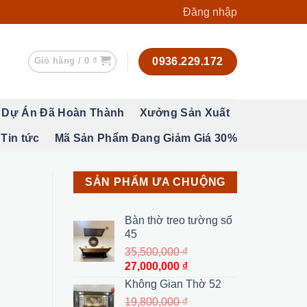
Đăng nhập
Giỏ hàng /
0
₫
0936.229.172
Dự Án Đã Hoàn Thành
Xưởng Sản Xuất
Tin tức
Mã Sản Phẩm Đang Giảm Giá 30%
SẢN PHẨM ƯA CHUỘNG
Bàn thờ treo tường số
45
35,500,000
₫
Giá
Giá
27,000,000
₫
gốc
hiện
Không Gian Thờ 52
là:
tại
19,800,000
₫