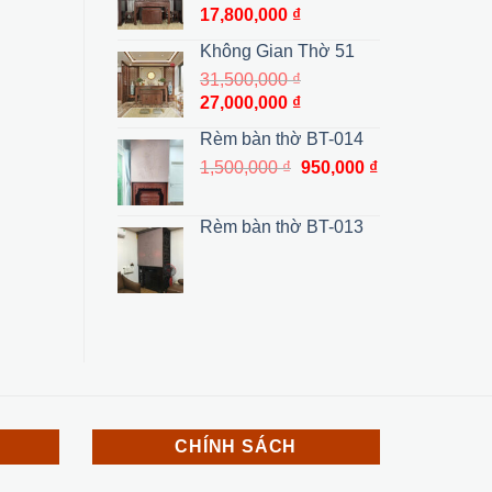
35,500,000 ₫.
là:
Giá
Giá
17,800,000
₫
27,000,000 ₫.
gốc
hiện
Không Gian Thờ 51
là:
tại
31,500,000
₫
19,800,000 ₫.
là:
Giá
Giá
27,000,000
₫
17,800,000 ₫.
gốc
hiện
Rèm bàn thờ BT-014
là:
tại
Giá
Giá
1,500,000
₫
950,000
₫
31,500,000 ₫.
là:
gốc
hiện
27,000,000 ₫.
là:
tại
Rèm bàn thờ BT-013
1,500,000 ₫.
là:
950,000 ₫.
CHÍNH SÁCH