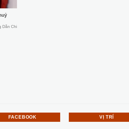
huỷ
g Dẫn Chi
FACEBOOK
VỊ TRÍ