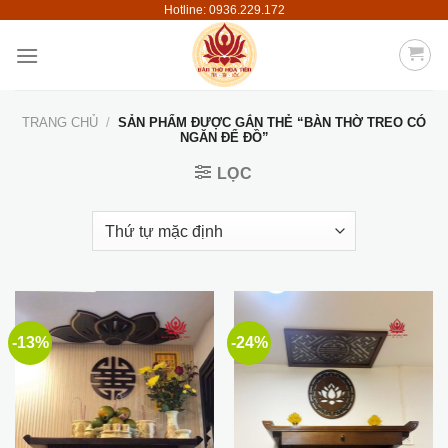
Hotline: 0936.229.172
Skip
to
content
TRANG CHỦ
/
SẢN PHẨM ĐƯỢC GẮN THẺ “BÀN THỜ TREO CÓ
NGĂN ĐỂ ĐỒ”
LỌC
-13%
-24%