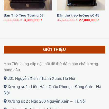
Bàn Thờ Treo Tường 08
Bàn thờ treo tường số 45
Giá
Giá
Giá
Giá
3,800,000
₫
3,300,000
₫
35,500,000
₫
27,000,000
₫
gốc
hiện
gốc
hiện
là:
tại
là:
tại
3,800,000 ₫.
là:
35,500,000 ₫.
là:
3,300,000 ₫.
27,000
GIỚI THIỆU
Hoa Tiên cung cấp nội thất đồ thờ đảm bảo chất lượng
hàng đầu.
331 Nguyễn Xiển ,Thanh Xuân, Hà Nội
Xưởng sx 1 : Liên Hà – Châu Phong – Đông Anh – Hà
Nội
Xưởng sx 2 : Ngõ 280 Nguyễn Xiển – Hà Nội