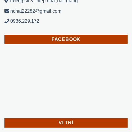
xưởng sx 3 , hiệp hoà ,bắc giang
nchat22282@gmail.com
0936.229.172
FACEBOOK
VỊ TRÍ