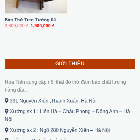
Bàn Thờ Treo Tường 04
Giá
Giá
2,600,000
₫
1,900,000
₫
gốc
hiện
là:
tại
2,600,000 ₫.
là:
1,900,000 ₫.
GIỚI THIỆU
Hoa Tiên cung cấp nội thất đồ thờ đảm bảo chất lượng
hàng đầu.
331 Nguyễn Xiển ,Thanh Xuân, Hà Nội
Xưởng sx 1 : Liên Hà – Châu Phong – Đông Anh – Hà
Nội
Xưởng sx 2 : Ngõ 280 Nguyễn Xiển – Hà Nội