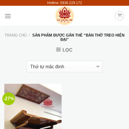
Hotline: 0936.229.172
Skip
to
content
TRANG CHỦ
/
SẢN PHẨM ĐƯỢC GẮN THẺ “BÀN THỜ TREO HIỆN
ĐẠI”
LỌC
-27%