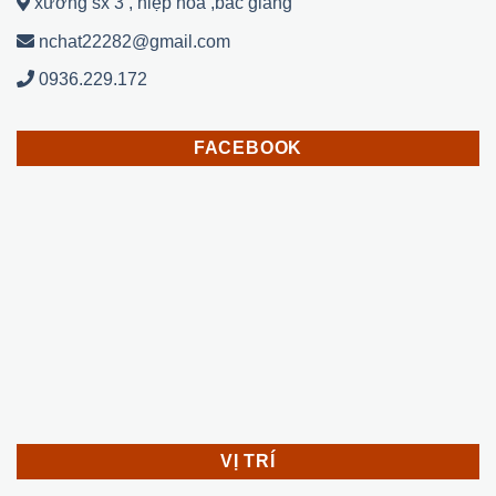
xưởng sx 3 , hiệp hoà ,bắc giang
nchat22282@gmail.com
0936.229.172
FACEBOOK
VỊ TRÍ