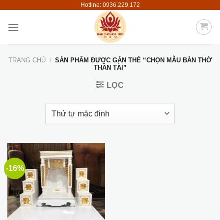
Hotline: 0936.229.172
Skip
to
content
TRANG CHỦ
/
SẢN PHẨM ĐƯỢC GẮN THẺ “CHỌN MẪU BÀN THỜ
THẦN TÀI”
LỌC
-16%