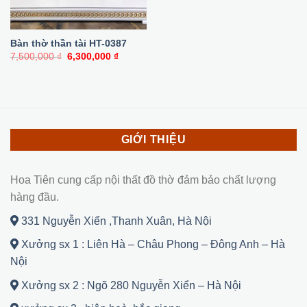
Bàn thờ thần tài HT-0387
Giá
Giá
7,500,000
₫
6,300,000
₫
gốc
hiện
là:
tại
7,500,000 ₫.
là:
6,300,000 ₫.
GIỚI THIỆU
Hoa Tiên cung cấp nội thất đồ thờ đảm bảo chất lượng
hàng đầu.
331 Nguyễn Xiển ,Thanh Xuân, Hà Nội
Xưởng sx 1 : Liên Hà – Châu Phong – Đông Anh – Hà
Nội
Xưởng sx 2 : Ngõ 280 Nguyễn Xiển – Hà Nội