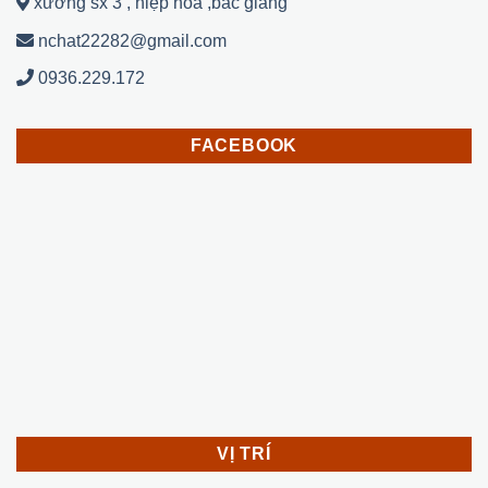
xưởng sx 3 , hiệp hoà ,bắc giang
nchat22282@gmail.com
0936.229.172
FACEBOOK
VỊ TRÍ