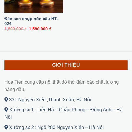
Đèn sen chụp nón cầu HT-
024
Giá
Giá
1,800,000
₫
1,580,000
₫
gốc
hiện
là:
tại
1,800,000 ₫.
là:
1,580,000 ₫.
GIỚI THIỆU
Hoa Tiên cung cấp nội thất đồ thờ đảm bảo chất lượng
hàng đầu.
331 Nguyễn Xiển ,Thanh Xuân, Hà Nội
Xưởng sx 1 : Liên Hà – Châu Phong – Đông Anh – Hà
Nội
Xưởng sx 2 : Ngõ 280 Nguyễn Xiển – Hà Nội