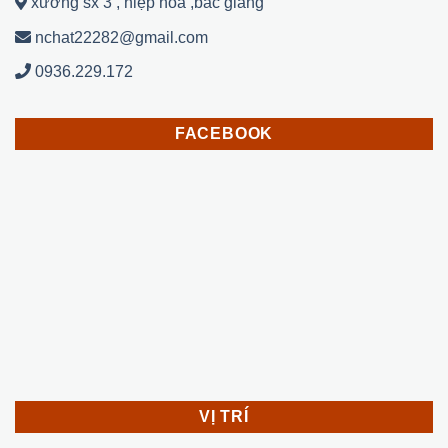
xưởng sx 3 , hiệp hoà ,bắc giang
nchat22282@gmail.com
0936.229.172
FACEBOOK
VỊ TRÍ