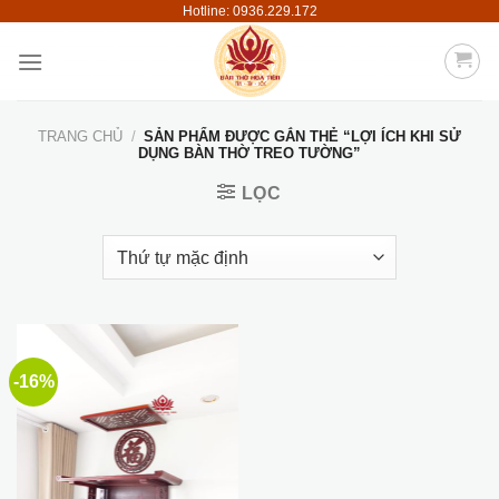
Hotline: 0936.229.172
Skip
to
content
TRANG CHỦ
/
SẢN PHẨM ĐƯỢC GẮN THẺ “LỢI ÍCH KHI SỬ
DỤNG BÀN THỜ TREO TƯỜNG”
LỌC
-16%