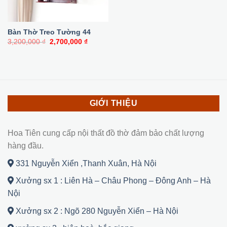
Bàn Thờ Treo Tường 44
Giá
Giá
3,200,000
₫
2,700,000
₫
gốc
hiện
là:
tại
3,200,000 ₫.
là:
2,700,000 ₫.
GIỚI THIỆU
Hoa Tiên cung cấp nội thất đồ thờ đảm bảo chất lượng
hàng đầu.
331 Nguyễn Xiển ,Thanh Xuân, Hà Nội
Xưởng sx 1 : Liên Hà – Châu Phong – Đông Anh – Hà
Nội
Xưởng sx 2 : Ngõ 280 Nguyễn Xiển – Hà Nội