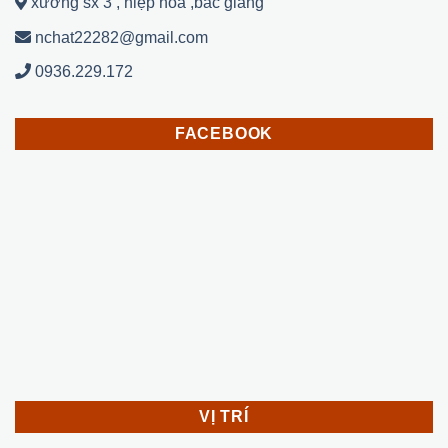
xưởng sx 3 , hiệp hoà ,bắc giang
nchat22282@gmail.com
0936.229.172
FACEBOOK
VỊ TRÍ