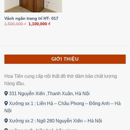
Vách ngăn trang trí HT- 017
Giá
Giá
1,500,000
₫
1,100,000
₫
gốc
hiện
là:
tại
1,500,000 ₫.
là:
1,100,000 ₫.
GIỚI THIỆU
Hoa Tiên cung cấp nội thất đồ thờ đảm bảo chất lượng
hàng đầu.
331 Nguyễn Xiển ,Thanh Xuân, Hà Nội
Xưởng sx 1 : Liên Hà – Châu Phong – Đông Anh – Hà
Nội
Xưởng sx 2 : Ngõ 280 Nguyễn Xiển – Hà Nội