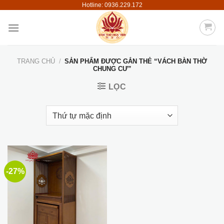
Hotline: 0936.229.172
Skip
to
content
TRANG CHỦ
/
SẢN PHẨM ĐƯỢC GẮN THẺ “VÁCH BÀN THỜ
CHUNG CƯ”
LỌC
-27%