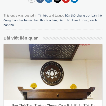
This entry was posted in
Tin tức
and tagged
bàn thờ chung cư
,
bàn thờ
đứng
,
bàn thờ hà nội
,
bàn thờ hoa tiên
,
Bàn Thờ Treo Tường
,
vách
bàn thờ
.
Bài viết liên quan
Bàn Thờ Treo Tường Chung Cư – Giải Pháp Tối Ưu