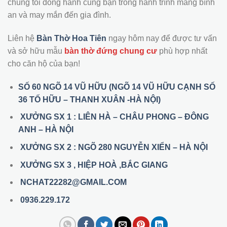
chúng tôi đồng hành cùng bạn trong hành trình mang bình
an và may mắn đến gia đình.
Liên hệ
Bàn Thờ Hoa Tiên
ngay hôm nay để được tư vấn
và sở hữu mẫu
bàn thờ đứng chung cư
phù hợp nhất
cho căn hộ của bạn!
SỐ 60 NGÕ 14 VŨ HỮU (NGÕ 14 VŨ HỮU CẠNH SỐ
36 TỐ HỮU – THANH XUÂN -HÀ NỘI)
XƯỞNG SX 1 : LIÊN HÀ – CHÂU PHONG – ĐÔNG
ANH – HÀ NỘI
XƯỞNG SX 2 : NGÕ 280 NGUYỄN XIỂN – HÀ NỘI
XƯỞNG SX 3 , HIỆP HOÀ ,BẮC GIANG
NCHAT22282@GMAIL.COM
0936.229.172