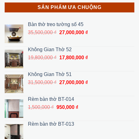
SẢN PHẨM ƯA CHUỘNG
Bàn thờ treo tường số 45
Giá
Giá
35,500,000
₫
27,000,000
₫
gốc
hiện
là:
tại
Không Gian Thờ 52
35,500,000 ₫.
là:
Giá
Giá
19,800,000
₫
17,800,000
₫
27,000,000 ₫.
gốc
hiện
là:
tại
Không Gian Thờ 51
19,800,000 ₫.
là:
Giá
Giá
31,500,000
₫
27,000,000
₫
17,800,000 ₫.
gốc
hiện
là:
tại
Rèm bàn thờ BT-014
31,500,000 ₫.
là:
Giá
Giá
1,500,000
₫
950,000
₫
27,000,000 ₫.
gốc
hiện
là:
tại
Rèm bàn thờ BT-013
1,500,000 ₫.
là:
950,000 ₫.