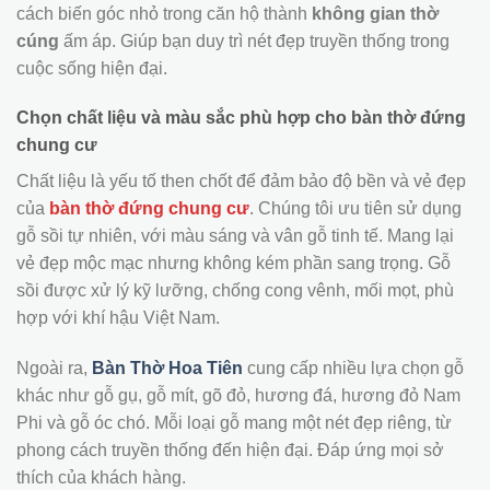
cách biến góc nhỏ trong căn hộ thành
không gian thờ
cúng
ấm áp. Giúp bạn duy trì nét đẹp truyền thống trong
cuộc sống hiện đại.
Chọn chất liệu và màu sắc phù hợp cho bàn thờ đứng
chung cư
Chất liệu là yếu tố then chốt để đảm bảo độ bền và vẻ đẹp
của
bàn thờ đứng chung cư
. Chúng tôi ưu tiên sử dụng
gỗ sồi tự nhiên, với màu sáng và vân gỗ tinh tế. Mang lại
vẻ đẹp mộc mạc nhưng không kém phần sang trọng. Gỗ
sồi được xử lý kỹ lưỡng, chống cong vênh, mối mọt, phù
hợp với khí hậu Việt Nam.
Ngoài ra,
Bàn Thờ Hoa Tiên
cung cấp nhiều lựa chọn gỗ
khác như gỗ gụ, gỗ mít, gõ đỏ, hương đá, hương đỏ Nam
Phi và gỗ óc chó. Mỗi loại gỗ mang một nét đẹp riêng, từ
phong cách truyền thống đến hiện đại. Đáp ứng mọi sở
thích của khách hàng.