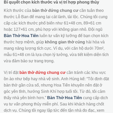
Bí quyết chọn kích thước và vị trí hợp phong thủy
Kích thước của
bàn thờ đứng chung cư
cần tuân theo
thước Lỗ Ban để mang lại cát lành, tài lộc. Chúng tôi cung
cấp các kích thước phổ biến như 61×48 cm, 89×61 cm
hoặc 127×61 cm, phù hợp với không gian nhỏ. Đội ngũ
Bàn Thờ Hoa Tiên
luôn tư vấn kỹ lưỡng để bạn chọn kích
thước hợp mệnh, giúp
không gian thờ cúng
hài hòa và
mang năng lượng tích cực. Ví dụ, với căn hộ dưới 70m²,
mẫu 61×48 cm là lựa chọn lý tưởng, vừa tiết kiệm diện tích
vừa đảm bảo sự trang trọng.
Vị trí đặt
bàn thờ đứng chung cư
cần tránh các khu vực
ồn ào như bếp hay nhà vệ sinh. Anh Hùng kể: “Tôi định đặt
bàn thờ gần cửa sổ, nhưng Hoa Tiên khuyên nên đặt ở
góc yên tĩnh, hướng Sinh Khí hợp tuổi tôi. Từ đó, tôi cảm
thấy nhà yên bình hơn.”
Bàn Thờ Hoa Tiên
cung cấp dịch
vụ tư vấn phong thủy miễn phí. Sau khi khách hàng chốt
dịch vụ. Chúng tôi ngay lập tức đến tận nhà đo đạc, xem