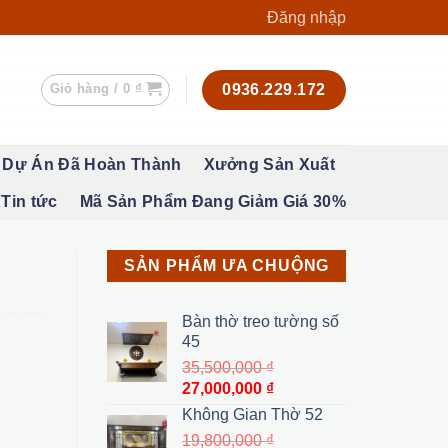
Đăng nhập
Giỏ hàng /
0
₫
0936.229.172
Dự Án Đã Hoàn Thành
Xưởng Sản Xuất
Tin tức
Mã Sản Phẩm Đang Giảm Giá 30%
SẢN PHẨM ƯA CHUỘNG
Bàn thờ treo tường số
45
35,500,000
₫
Giá
Giá
27,000,000
₫
gốc
hiện
Không Gian Thờ 52
là:
tại
19,800,000
₫