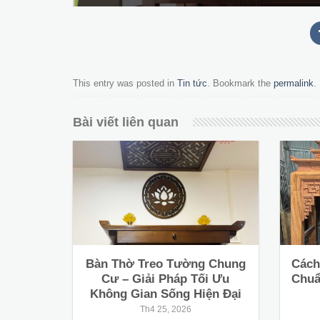
This entry was posted in
Tin tức
. Bookmark the
permalink
.
Bài viết liên quan
Bàn Thờ Treo Tường Chung
Cách
Cư – Giải Pháp Tối Ưu
Chuẩ
Không Gian Sống Hiện Đại
Th4 25, 2026