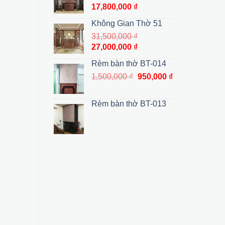
35,500,000 ₫.
là:
Giá
Giá
17,800,000
₫
27,000,000 ₫.
gốc
hiện
Không Gian Thờ 51
là:
tại
31,500,000
₫
19,800,000 ₫.
là:
Giá
Giá
27,000,000
₫
17,800,000 ₫.
gốc
hiện
Rèm bàn thờ BT-014
là:
tại
Giá
Giá
1,500,000
₫
950,000
₫
31,500,000 ₫.
là:
gốc
hiện
27,000,000 ₫.
là:
tại
Rèm bàn thờ BT-013
1,500,000 ₫.
là:
950,000 ₫.