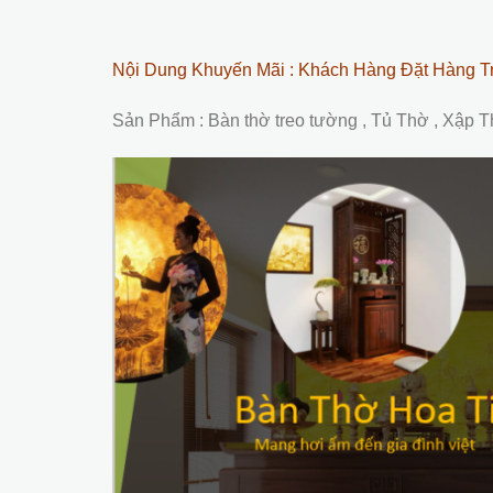
Nội Dung Khuyến Mãi : Khách Hàng Đặt Hàng T
Sản Phẩm : Bàn thờ treo tường , Tủ Thờ , Xập 