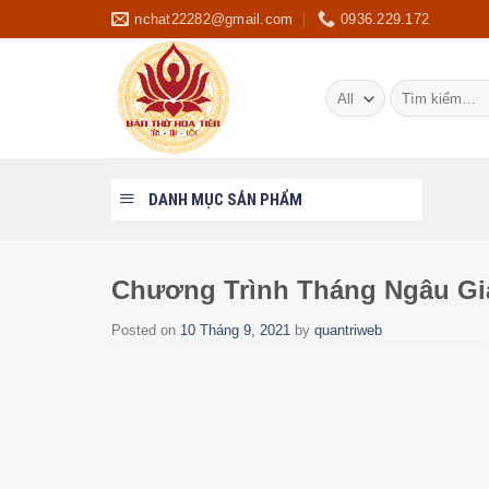
Skip
nchat22282@gmail.com
0936.229.172
to
content
Tìm
kiếm:
DANH MỤC SẢN PHẨM
Chương Trình Tháng Ngâu Gi
Posted on
10 Tháng 9, 2021
by
quantriweb