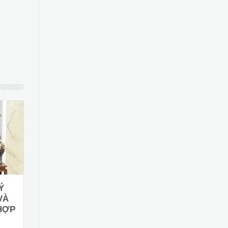
Ý
VÀ
HỢP