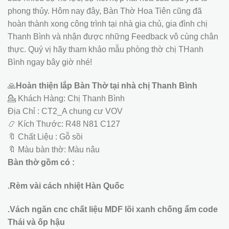
phong thủy. Hôm nay đây, Bàn Thờ Hoa Tiên cũng đã
hoàn thành xong công trình tại nhà gia chủ, gia đình chị
Thanh Bình và nhận được những Feedback vô cùng chân
thực. Quý vị hãy tham khảo mẫu phòng thờ chị THanh
Bình ngay bây giờ nhé!
🙏
Hoàn thiện lắp Bàn Thờ tại nhà chị Thanh Bình
💁 Khách Hàng: Chị Thanh Bình
Địa Chỉ : CT2_A chung cư VOV
📿 Kích Thước: R48 N81 C127
🔖 Chất Liệu : Gỗ sồi
🔖 Màu bàn thờ: Màu nâu
Bàn thờ gồm có :
.Rèm vài cách nhiệt Hàn Quốc
.Vách ngăn cnc chất liệu MDF lõi xanh chống ẩm code
Thái và ốp hậu