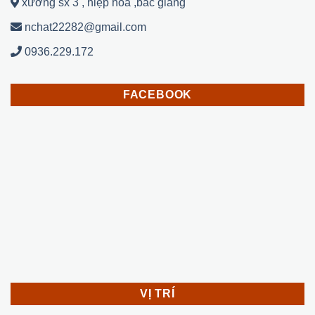
xưởng sx 3 , hiệp hoà ,bắc giang
nchat22282@gmail.com
0936.229.172
FACEBOOK
VỊ TRÍ