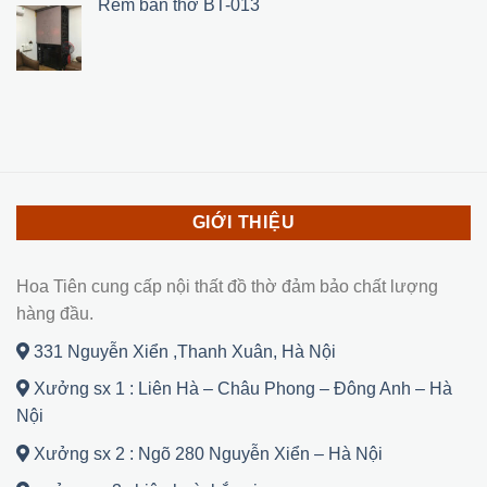
Rèm bàn thờ BT-013
1,500,000 ₫.
là:
950,000 ₫.
GIỚI THIỆU
Hoa Tiên cung cấp nội thất đồ thờ đảm bảo chất lượng
hàng đầu.
331 Nguyễn Xiển ,Thanh Xuân, Hà Nội
Xưởng sx 1 : Liên Hà – Châu Phong – Đông Anh – Hà
Nội
Xưởng sx 2 : Ngõ 280 Nguyễn Xiển – Hà Nội