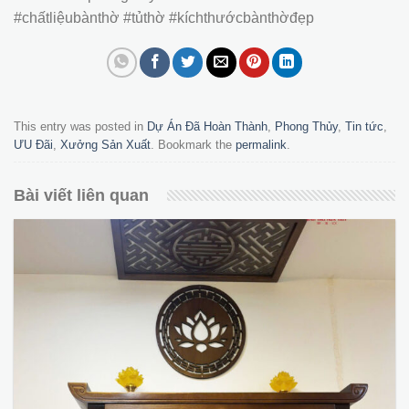
#chấtliệubànthờ #tủthờ #kíchthướcbànthờđẹp
This entry was posted in
Dự Án Đã Hoàn Thành
,
Phong Thủy
,
Tin tức
,
ƯU Đãi
,
Xưởng Sản Xuất
. Bookmark the
permalink
.
Bài viết liên quan