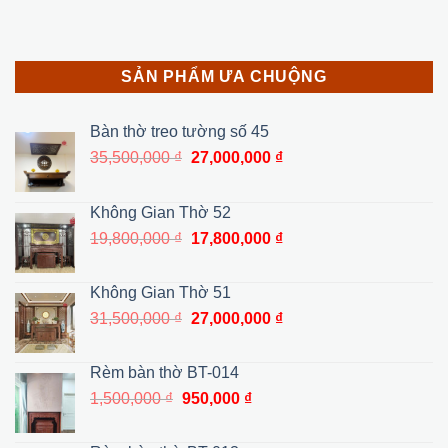
SẢN PHẨM ƯA CHUỘNG
Bàn thờ treo tường số 45
Giá
Giá
35,500,000
₫
27,000,000
₫
gốc
hiện
là:
tại
Không Gian Thờ 52
35,500,000 ₫.
là:
Giá
Giá
19,800,000
₫
17,800,000
₫
27,000,000 ₫.
gốc
hiện
là:
tại
Không Gian Thờ 51
19,800,000 ₫.
là:
Giá
Giá
31,500,000
₫
27,000,000
₫
17,800,000 ₫.
gốc
hiện
là:
tại
Rèm bàn thờ BT-014
31,500,000 ₫.
là:
Giá
Giá
1,500,000
₫
950,000
₫
27,000,000 ₫.
gốc
hiện
là:
tại