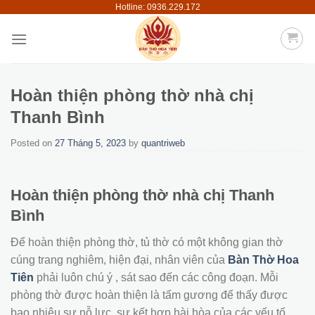
Hotline: 0936.229.172
Skip
to
content
Hoàn thiện phòng thờ nhà chị
Thanh Bình
Posted on
27 Tháng 5, 2023
by
quantriweb
Hoàn thiện phòng thờ nhà chị Thanh
Bình
Để hoàn thiện phòng thờ, tủ thờ có một không gian thờ
cúng trang nghiêm, hiện đại, nhân viên của
Bàn Thờ Hoa
Tiên
phải luôn chú ý , sát sao đến các công đoạn. Mỗi
phòng thờ được hoàn thiện là tấm gương để thấy được
bao nhiêu sự nỗ lực, sự kết hợp hài hòa của các yếu tố