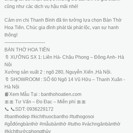
cũng như các dịch vụ hậu mãi nhé!
Cảm ơn chị Thanh Bình đã tin tưởng lựa chọn Bàn Thờ
Hoa Tiên. Chúc gia đình phát tài phát lộc, vạn sự hanh
thông!
————————–
BÀN THỜ HOA TIÊN
🔖 XƯỞNG SX 1: Liên Hà- Châu Phong – Đông Anh- Hà
Nội
Xưởng sản xuất 2 : ngõ 280, Nguyễn Xiển ,Hà Nội.
🔖 SHOWROOM : SỐ 60 Ngõ 14 Vũ Hữu – Thanh Xuân -
Hà Nội
📙Xem Mẫu Tại : banthohoatien.com
🎀🎀 Tư Vấn – Đo Đạc – Miễn phí 🎀🎀
📞 📞SDT: 0936229172
#banthodep #kichthuocbantho #tuthogosoi
#gỗđóngbànthờ #mẫubànthờ #tutho #váchngănbànthờ
#kíchthướcphongthủy