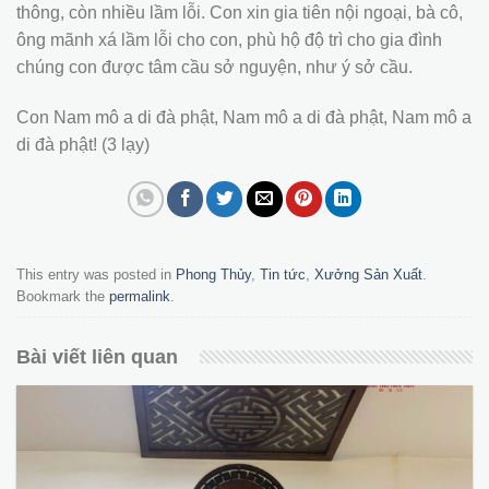
thông, còn nhiều lầm lỗi. Con xin gia tiên nội ngoại, bà cô,
ông mãnh xá lầm lỗi cho con, phù hộ độ trì cho gia đình
chúng con được tâm cầu sở nguyện, như ý sở cầu.
Con Nam mô a di đà phật, Nam mô a di đà phật, Nam mô a
di đà phật! (3 lạy)
This entry was posted in
Phong Thủy
,
Tin tức
,
Xưởng Sản Xuất
.
Bookmark the
permalink
.
Bài viết liên quan