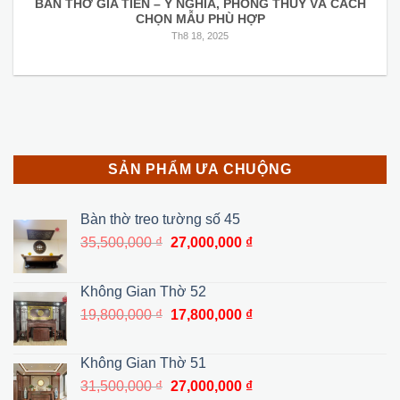
BÀN THỜ GIA TIÊN – Ý NGHĨA, PHONG THUỶ VÀ CÁCH
CHỌN MẪU PHÙ HỢP
Th8 18, 2025
SẢN PHẨM ƯA CHUỘNG
Bàn thờ treo tường số 45
Giá
Giá
35,500,000
₫
27,000,000
₫
gốc
hiện
là:
tại
Không Gian Thờ 52
35,500,000 ₫.
là:
Giá
Giá
19,800,000
₫
17,800,000
₫
27,000,000 ₫.
gốc
hiện
là:
tại
Không Gian Thờ 51
19,800,000 ₫.
là:
Giá
Giá
31,500,000
₫
27,000,000
₫
17,800,000 ₫.