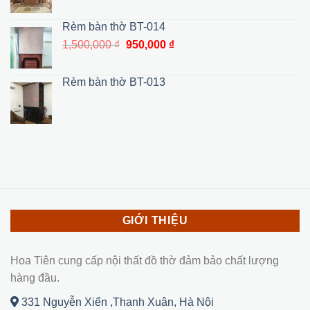
gốc
hiện
là:
tại
Rèm bàn thờ BT-014
31,500,000 ₫.
là:
Giá
Giá
1,500,000
₫
950,000
₫
27,000,000 ₫.
gốc
hiện
là:
tại
Rèm bàn thờ BT-013
1,500,000 ₫.
là:
950,000 ₫.
GIỚI THIỆU
Hoa Tiên cung cấp nội thất đồ thờ đảm bảo chất lượng
hàng đầu.
331 Nguyễn Xiển ,Thanh Xuân, Hà Nội