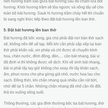
nén hương trầm vào giữa bát hương sau đó châm lửa đốt
hương. Khói hương trầm sẽ tỏa ngược và xông tẩy uế cho
toàn bộ bát hương. Sauk hi hương trầm cháy hết thì chuẩn
bị sang nghi thức tiếp theo đặt bát hương lên ban thờ.
5. Đặt bát hương lên ban thờ
Bát hương đã bốc xong, gia chủ phải đặt nơi bàn thờ sạch
sẽ, không nên để uế tạp. Mỗi khi cần phải sắp xếp lại ban
thờ phải khấn vái, xin phép và chỉ được di chuyển bình
hoa, chén nước, đỉnh đồng, đèn,… còn bát nhang, bài vị
đã định vị thì không được xê dịch. Khi vệ sinh bát nhang,
bài vị phải lấy tay giữ không cho xoay rồi lấy khăn sạch,
ẩm, phun rượu cho pha gừng giã nhỏ, nước hoa lau cho
sạch. Đồng thời, khi chân nhang quá nhiều cần rút bớt,
nhớ để lại 5 chân. Những chân nhang đã nhổ cần rồi đốt.
thả tro xuống sông suối.
Thông thường, các gia đình thường bốc ba bát hương, thờ