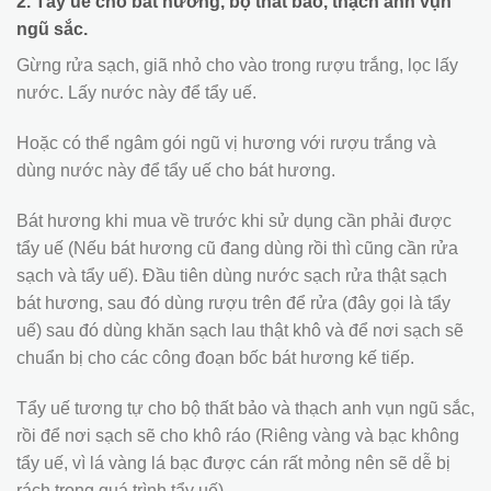
2. Tẩy uế cho bát hương, bộ thất bảo, thạch anh vụn
ngũ sắc.
Gừng rửa sạch, giã nhỏ cho vào trong rượu trắng, lọc lấy
nước. Lấy nước này để tẩy uế.
Hoặc có thể ngâm gói ngũ vị hương với rượu trắng và
dùng nước này để tẩy uế cho bát hương.
Bát hương khi mua về trước khi sử dụng cần phải được
tẩy uế (Nếu bát hương cũ đang dùng rồi thì cũng cần rửa
sạch và tẩy uế). Đầu tiên dùng nước sạch rửa thật sạch
bát hương, sau đó dùng rượu trên để rửa (đây gọi là tẩy
uế) sau đó dùng khăn sạch lau thật khô và để nơi sạch sẽ
chuẩn bị cho các công đoạn bốc bát hương kế tiếp.
Tẩy uế tương tự cho bộ thất bảo và thạch anh vụn ngũ sắc,
rồi để nơi sạch sẽ cho khô ráo (Riêng vàng và bạc không
tẩy uế, vì lá vàng lá bạc được cán rất mỏng nên sẽ dễ bị
rách trong quá trình tẩy uế).