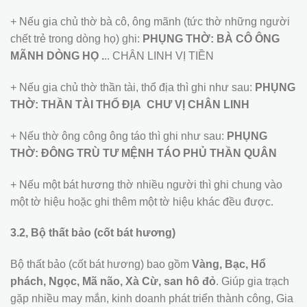
+ Nếu gia chủ thờ bà cô, ông mãnh (tức thờ những người
chết trẻ trong dòng họ) ghi:
PHỤNG THỜ: BÀ CÔ ÔNG
MÃNH DÒNG HỌ .
.. CHÂN LINH VỊ TIỀN
+ Nếu gia chủ thờ thần tài, thổ địa thì ghi như sau:
PHỤNG
THỜ: THẦN TÀI THỔ ĐỊA CHƯ VỊ CHÂN LINH
+ Nếu thờ ông công ông táo thì ghi như sau:
PHỤNG
THỜ: ĐÔNG TRÙ TƯ MỆNH TÁO PHỦ THẦN QUÂN
+ Nếu một bát hương thờ nhiều người thì ghi chung vào
một tờ hiệu hoặc ghi thêm một tờ hiệu khác đều được.
3.2, Bộ thất bảo (cốt bát hương)
Bộ thất bảo (cốt bát hương) bao gồm
Vàng, Bạc, Hổ
phách, Ngọc, Mã não, Xà Cừ, san hô đỏ
. Giúp gia trạch
gặp nhiều may mắn, kinh doanh phát triển thành công, Gia