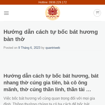
Hotline: 0936.229.172
Skip
to
content
Hướng dẫn cách tự bốc bát hương
bàn thờ
Posted on
9 Tháng 6, 2023
by
quantriweb
Hướng dẫn cách tự bốc bát hương, bát
nhang thờ cúng gia tiên, bà cô ông
mãnh, thờ cúng thần linh, thần tài …
Việc bốc bát hương vô cùng quan trọng đối với mọi gia
đình. Thông thường chúng ta có ba cách để bốc bát