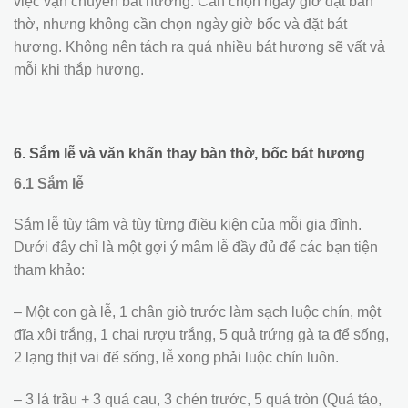
việc vận chuyển bát hương. Cần chọn ngày giờ đặt bàn
thờ, nhưng không cần chọn ngày giờ bốc và đặt bát
hương. Không nên tách ra quá nhiều bát hương sẽ vất vả
mỗi khi thắp hương.
6. Sắm lễ và văn khấn thay bàn thờ, bốc bát hương
6.1 Sắm lễ
Sắm lễ tùy tâm và tùy từng điều kiện của mỗi gia đình.
Dưới đây chỉ là một gợi ý mâm lễ đầy đủ để các bạn tiện
tham khảo:
– Một con gà lễ, 1 chân giò trước làm sạch luộc chín, một
đĩa xôi trắng, 1 chai rượu trắng, 5 quả trứng gà ta để sống,
2 lạng thịt vai để sống, lễ xong phải luộc chín luôn.
– 3 lá trầu + 3 quả cau, 3 chén trước, 5 quả tròn (Quả táo,