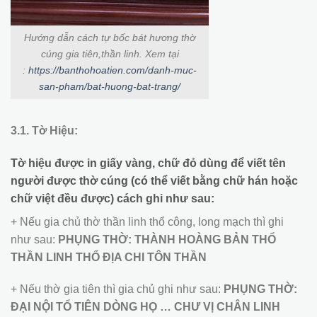
Hướng dẫn cách tự bốc bát hương thờ
cúng gia tiên,thần linh. Xem tại
:
https://banthohoatien.com/danh-muc-
san-pham/bat-huong-bat-trang/
3.1. Tờ Hiệu:
Tờ hiệu được in giấy vàng, chữ đỏ dùng để viết tên
người được thờ cúng (có thể viết bằng chữ hán hoặc
chữ việt đều được) cách ghi như sau:
+ Nếu gia chủ thờ thần linh thổ công, long mạch thì ghi
như sau:
PHỤNG THỜ: THÀNH HOÀNG BẢN THỔ
THẦN LINH THỔ ĐỊA CHI TÔN THẦN
+ Nếu thờ gia tiên thì gia chủ ghi như sau:
PHỤNG THỜ:
ĐẠI NỘI TỔ TIÊN DÒNG HỌ … CHƯ VỊ CHÂN LINH