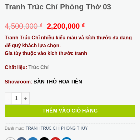
Tranh Trúc Chỉ Phòng Thờ 03
Giá
Giá
4,500,000
2,200,000
₫
₫
gốc
hiện
Tranh Trúc Chỉ nhiều kiểu mẫu và kích thước đa dạng
là:
tại
để quý khách lựa chọn.
4,500,000 ₫.
là:
Gía tùy thuộc vào kích thước tranh
2,200,000 ₫.
Chất liệu:
Trúc Chỉ
Showroom:
BÀN THỜ HOA TIÊN
Tranh Trúc Chỉ Phòng Thờ 03 số lượng
THÊM VÀO GIỎ HÀNG
Danh mục:
TRANH TRÚC CHỈ PHONG THỦY