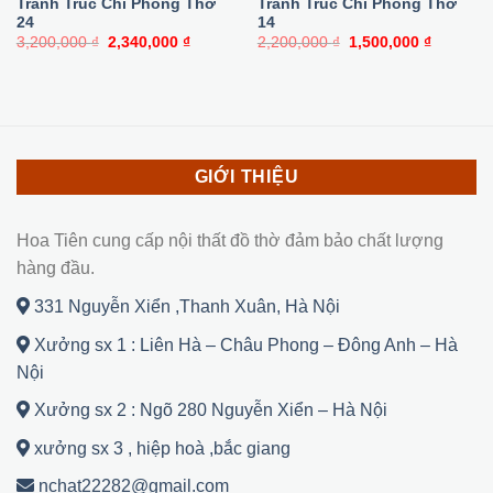
Tranh Trúc Chỉ Phòng Thờ
Tranh Trúc Chỉ Phòng Thờ
24
14
Giá
Giá
Giá
Giá
3,200,000
₫
2,340,000
₫
2,200,000
₫
1,500,000
₫
gốc
hiện
gốc
hiện
là:
tại
là:
tại
3,200,000 ₫.
là:
2,200,000 ₫.
là:
2,340,000 ₫.
1,500,00
GIỚI THIỆU
Hoa Tiên cung cấp nội thất đồ thờ đảm bảo chất lượng
hàng đầu.
331 Nguyễn Xiển ,Thanh Xuân, Hà Nội
Xưởng sx 1 : Liên Hà – Châu Phong – Đông Anh – Hà
Nội
Xưởng sx 2 : Ngõ 280 Nguyễn Xiển – Hà Nội
xưởng sx 3 , hiệp hoà ,bắc giang
nchat22282@gmail.com