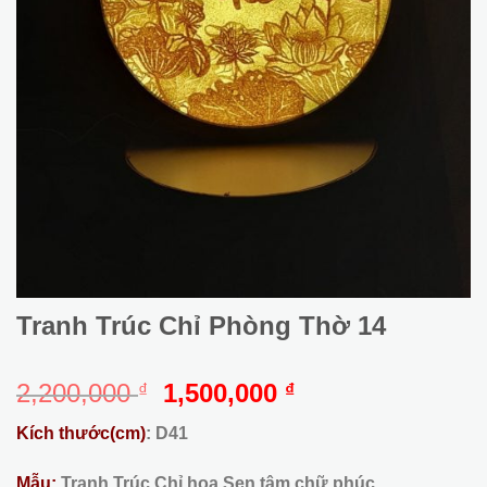
Tranh Trúc Chỉ Phòng Thờ 14
Giá
Giá
2,200,000
1,500,000
₫
₫
gốc
hiện
Kích thước(cm)
: D41
là:
tại
2,200,000 ₫.
là:
Mẫu:
Tranh Trúc Chỉ hoa Sen tâm chữ phúc