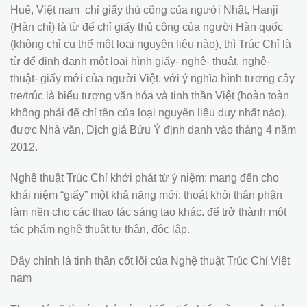
Huế, Việt nam chỉ giấy thủ công của ngưởi Nhật, Hanji
(Hàn chỉ) là từ để chỉ giấy thủ công của người Hàn quốc
(không chỉ cụ thể một loại nguyên liệu nào), thì Trúc Chỉ là
từ để định danh một loại hình giấy- nghệ- thuật, nghệ-
thuật- giấy mới của người Việt. với ý nghĩa hình tương cây
tre/trúc là biểu tượng văn hóa và tinh thần Việt (hoàn toàn
không phải để chỉ tên của loại nguyên liệu duy nhất nào),
được Nhà văn, Dịch giả Bửu Ý định danh vào tháng 4 năm
2012.
Nghệ thuật Trúc Chỉ khởi phát từ ý niệm: mang đến cho
khái niệm “giấy” một khả năng mới: thoát khỏi thân phận
làm nền cho các thao tác sáng tạo khác. để trở thành một
tác phẩm nghệ thuật tự thân, độc lập.
Đây chính là tinh thần cốt lõi của Nghệ thuật Trúc Chỉ Việt
nam