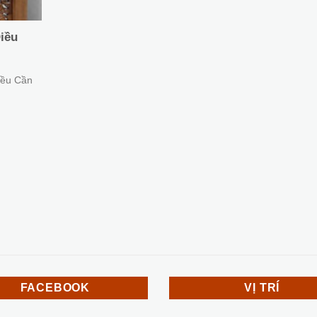
iều
iều Cần
FACEBOOK
VỊ TRÍ