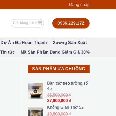
Đăng nhập
Giỏ hàng /
0
₫
0936.229.172
Dự Án Đã Hoàn Thành
Xưởng Sản Xuất
Tin tức
Mã Sản Phẩm Đang Giảm Giá 30%
SẢN PHẨM ƯA CHUỘNG
Bàn thờ treo tường số
45
35,500,000
₫
Giá
Giá
27,000,000
₫
gốc
hiện
Không Gian Thờ 52
là:
tại
19,800,000
₫