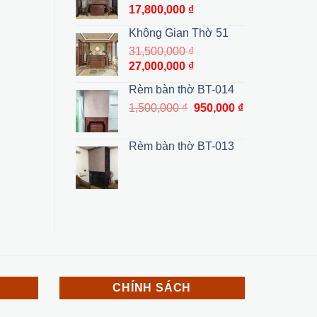
35,500,000 ₫.
là:
Giá
Giá
17,800,000
₫
27,000,000 ₫.
gốc
hiện
Không Gian Thờ 51
là:
tại
31,500,000
₫
19,800,000 ₫.
là:
Giá
Giá
27,000,000
₫
17,800,000 ₫.
gốc
hiện
Rèm bàn thờ BT-014
là:
tại
Giá
Giá
1,500,000
₫
950,000
₫
31,500,000 ₫.
là:
gốc
hiện
27,000,000 ₫.
là:
tại
Rèm bàn thờ BT-013
1,500,000 ₫.
là:
950,000 ₫.
CHÍNH SÁCH