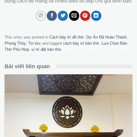
đúng cách để mang lại nhiều điều tốt đẹp cho gia đình bạn.
This entry was posted in
Cách bày trí đồ thờ
,
Dự Án Đã Hoàn Thành
,
Phong Thủy
,
Tin tức
and tagged
cách bày trí bàn thờ
,
Lựa Chọn Bàn
Thờ Phù Hợp
,
vị trí đặt bàn thờ
.
Bài viết liên quan