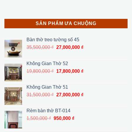
SẢN PHẨM ƯA CHUỘNG
Bàn thờ treo tường số 45
Giá
Giá
35,500,000
₫
27,000,000
₫
gốc
hiện
là:
tại
Không Gian Thờ 52
35,500,000 ₫.
là:
Giá
Giá
19,800,000
₫
17,800,000
₫
27,000,000 ₫.
gốc
hiện
là:
tại
Không Gian Thờ 51
19,800,000 ₫.
là:
Giá
Giá
31,500,000
₫
27,000,000
₫
17,800,000 ₫.
gốc
hiện
là:
tại
Rèm bàn thờ BT-014
31,500,000 ₫.
là:
Giá
Giá
1,500,000
₫
950,000
₫
27,000,000 ₫.
gốc
hiện
là:
tại