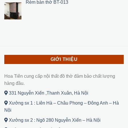
Rèm bàn thờ BT-013
1,500,000 ₫.
là:
950,000 ₫.
GIỚI THIỆU
Hoa Tiên cung cấp nội thất đồ thờ đảm bảo chất lượng
hàng đầu.
331 Nguyễn Xiển ,Thanh Xuân, Hà Nội
Xưởng sx 1 : Liên Hà – Châu Phong – Đông Anh – Hà
Nội
Xưởng sx 2 : Ngõ 280 Nguyễn Xiển – Hà Nội