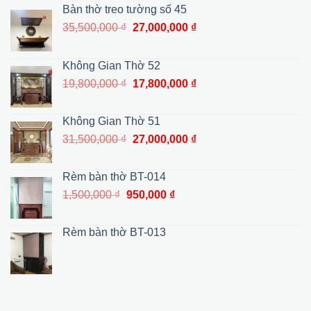
Bàn thờ treo tường số 45
Giá
Giá
35,500,000
₫
27,000,000
₫
gốc
hiện
là:
tại
Không Gian Thờ 52
35,500,000 ₫.
là:
Giá
Giá
19,800,000
₫
17,800,000
₫
27,000,000 ₫.
gốc
hiện
là:
tại
Không Gian Thờ 51
19,800,000 ₫.
là:
Giá
Giá
31,500,000
₫
27,000,000
₫
17,800,000 ₫.
gốc
hiện
là:
tại
Rèm bàn thờ BT-014
31,500,000 ₫.
là:
Giá
Giá
1,500,000
₫
950,000
₫
27,000,000 ₫.
gốc
hiện
là:
tại
Rèm bàn thờ BT-013
1,500,000 ₫.
là:
950,000 ₫.