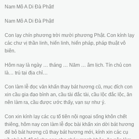
Nam Mô A Di Đà Phật!
Nam Mô A Di Đà Phật!
Con lạy chín phương trời mười phương Phật. Con kính lạy
các chư vị thần linh, hiển linh, hiển pháp, pháp thuật vô
biên.
Hôm nay là ngày … tháng … Năm … âm lịch. Tín chủ con
là… trú tại địa chỉ…
Con làm lễ đọc văn khấn thay bát hương cũ, mục đích con
xin cầu gia đạo bình an, cầu tài đắc tài, cầu lộc đắc lộc, ăn
nên làm ra, cầu được ước thấy, vạn sự như ý.
Con xin kính lạy các cụ tổ tiên nội ngoại sống khôn chết
thiêng, hôm nay con làm lễ đọc bài khấn xin dời bát hương
để bỏ bát hương cũ thay bát hương mới, kính xin các cụ