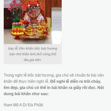
bày lễ,Văn khấn bốc bát hương
bàn thờ thần linh,thổ công,thổ
địa,gia tiên.
Trong nghi lễ bốc bát hương, gia chủ sẽ chuẩn bị bài văn
khấn để thực hiện nghi lễ.
Để nghi lễ diễn ra trôi chảy,
êm đẹp, gia chủ có thể in bài khấn ra giấy rồi đọc. Nội
dung bài khấn như sau:
Nam Mô A Di Đà Phật!