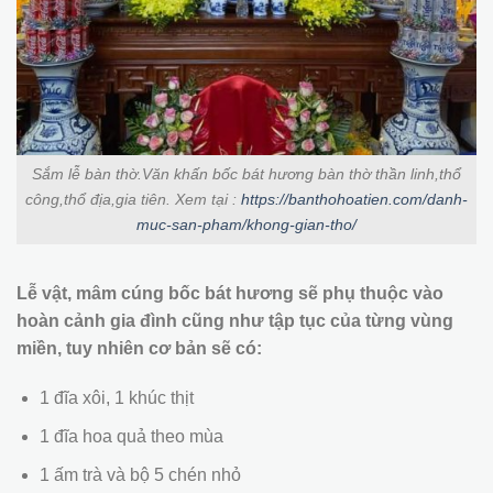
Sắm lễ bàn thờ.Văn khấn bốc bát hương bàn thờ thần linh,thổ
công,thổ địa,gia tiên. Xem tại :
https://banthohoatien.com/danh-
muc-san-pham/khong-gian-tho/
Lễ vật, mâm cúng bốc bát hương sẽ phụ thuộc vào
hoàn cảnh gia đình cũng như tập tục của từng vùng
miền, tuy nhiên cơ bản sẽ có:
1 đĩa xôi, 1 khúc thịt
1 đĩa hoa quả theo mùa
1 ấm trà và bộ 5 chén nhỏ