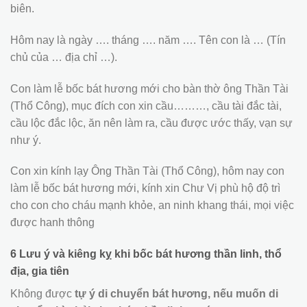
biên.
Hôm nay là ngày …. tháng …. năm …. Tên con là … (Tín
chủ của … địa chỉ …).
Con làm lễ bốc bát hương mới cho bàn thờ ông Thần Tài
(Thổ Công), mục đích con xin cầu………, cầu tài đắc tài,
cầu lộc đắc lộc, ăn nên làm ra, cầu được ước thấy, vạn sự
như ý.
Con xin kính lạy Ông Thần Tài (Thổ Công), hôm nay con
làm lễ bốc bát hương mới, kính xin Chư Vị phù hộ độ trì
cho con cho cháu mạnh khỏe, an ninh khang thái, mọi việc
được hanh thông
6 Lưu ý và kiêng kỵ khi bốc bát hương thần linh, thổ
địa, gia tiên
Không được
tự ý di chuyển bát hương, nếu muốn di