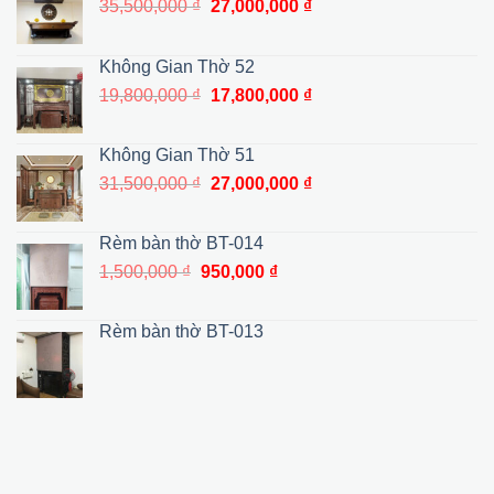
Giá
Giá
35,500,000
₫
27,000,000
₫
gốc
hiện
là:
tại
Không Gian Thờ 52
35,500,000 ₫.
là:
Giá
Giá
19,800,000
₫
17,800,000
₫
27,000,000 ₫.
gốc
hiện
là:
tại
Không Gian Thờ 51
19,800,000 ₫.
là:
Giá
Giá
31,500,000
₫
27,000,000
₫
17,800,000 ₫.
gốc
hiện
là:
tại
Rèm bàn thờ BT-014
31,500,000 ₫.
là:
Giá
Giá
1,500,000
₫
950,000
₫
27,000,000 ₫.
gốc
hiện
là:
tại
Rèm bàn thờ BT-013
1,500,000 ₫.
là:
950,000 ₫.