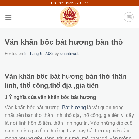
Hotline: 0936.229.172
Skip
to
content
Văn khấn bốc bát hương bàn thờ
Posted on
8 Tháng 6, 2023
by
quantriweb
Văn khấn bốc bát hương bàn thờ thần
linh, thổ công,thổ địa ,gia tiên
1 Ý nghĩa của văn khấn bốc bát hương
Văn khấn bốc bát hương.
Bát hương
là vật quan trọng
nhất trên bàn thờ thần linh, thổ địa, thổ công, gia tiên vì đây
là nơi linh hồn tổ tiên, thần linh ngự trị. Vào những dịp cuối
năm, nhiều gia đình thường hay thay bát hương mới cầu
mong những điều lành, tốt, sự mới mẻ, thay đổi vận mệnh.