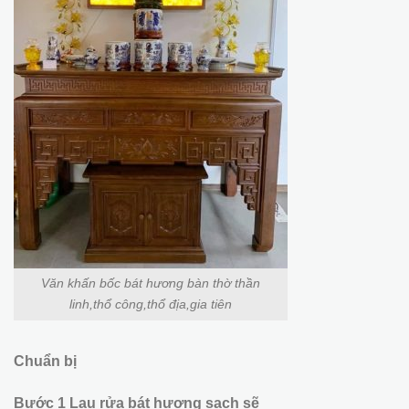
Văn khấn bốc bát hương bàn thờ thần
linh,thổ công,thổ địa,gia tiên
Chuẩn bị
Bước 1 Lau rửa bát hương sạch sẽ