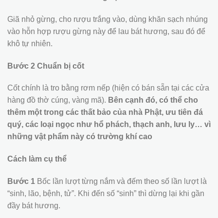
Giã nhỏ gừng, cho rượu trắng vào, dùng khăn sạch nhúng
vào hỗn hợp rượu gừng này để lau bát hương, sau đó để
khô tự nhiên.
Bước 2 Chuẩn bị cốt
Cốt chính là tro bằng rơm nếp (hiện có bán sẵn tại các cửa
hàng đồ thờ cúng, vàng mã).
Bên cạnh đó, có thể cho
thêm một trong các thất bảo của nhà Phật, ưu tiên đá
quý, các loại ngọc như hổ phách, thạch anh, lưu ly… vì
những vật phẩm này có trường khí cao
Cách làm cụ thể
Bước 1
Bốc lần lượt từng nắm và đếm theo số lần lượt là
“sinh, lão, bệnh, tử”. Khi đến số “sinh” thì dừng lại khi gần
đầy bát hương.